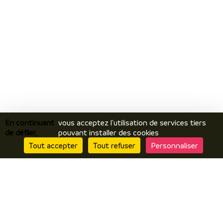
En continuant
vous acceptez l'utilisation de services tiers
de défiler,
pouvant installer des cookies
Tout accepter
Tout refuser
Personnaliser
Je découvre
Le territoire
Incontournables / temps forts
Ils vous racontent / expériences
Je prépare