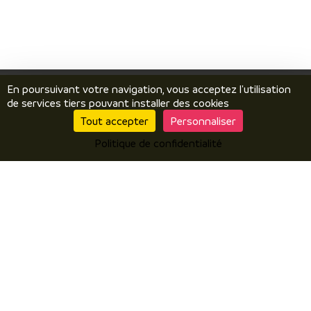
En poursuivant votre navigation, vous acceptez l'utilisation
de services tiers pouvant installer des cookies
Tout accepter
Personnaliser
Je découvre
Politique de confidentialité
Le territoire
Incontournables / temps forts
Ils vous racontent / expériences
Je prépare
Hébergements
Comment venir ? Se déplacer ?
Brochures en ligne
J’y suis