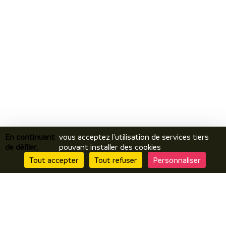
En continuant
vous acceptez l'utilisation de services tiers
de défiler,
pouvant installer des cookies
Tout accepter
Tout refuser
Personnaliser
Je découvre
Le territoire
Incontournables / temps forts
Ils vous racontent / expériences