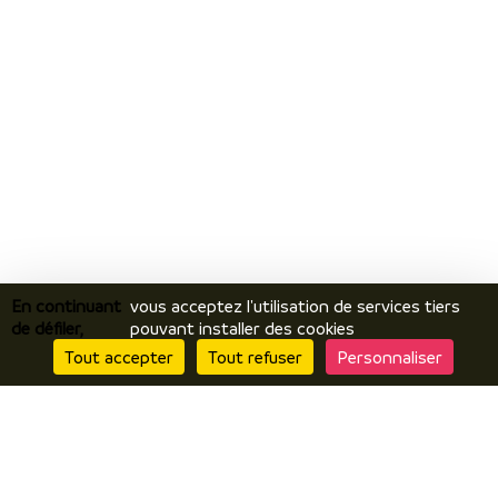
En continuant
vous acceptez l'utilisation de services tiers
de défiler,
pouvant installer des cookies
Tout accepter
Tout refuser
Personnaliser
Je découvre
Le territoire
Incontournables / temps forts
Ils vous racontent / expériences