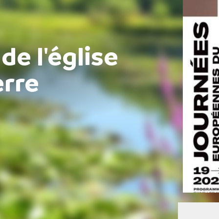
de l'église
erre