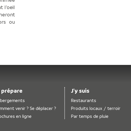
 l’oeil
neront
ors ou
 prépare
J’y suis
bergements
Restaurants
mment venir ? Se déplacer ?
Produits locaux / terroir
ochures en ligne
Par temps de pluie