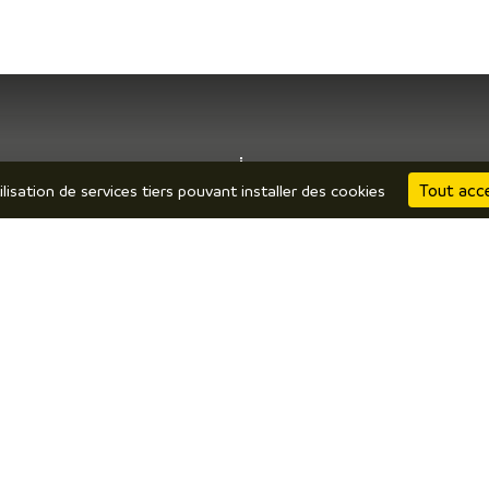
 prépare
J’y suis
Tout acc
ilisation de services tiers pouvant installer des cookies
bergements
Restaurants
mment venir ? Se déplacer ?
Produits locaux / terroir
ochures en ligne
Par temps de pluie