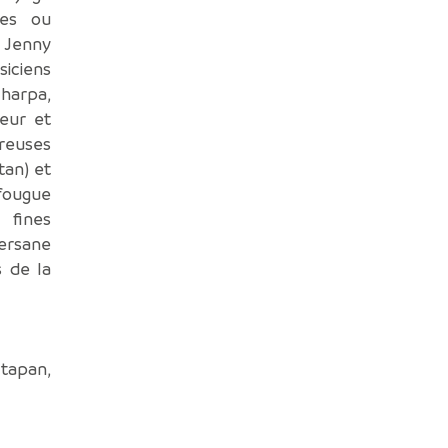
ves ou
 Jenny
siciens
harpa,
eur et
euses
tan) et
 fougue
 fines
ersane
s de la
tapan,