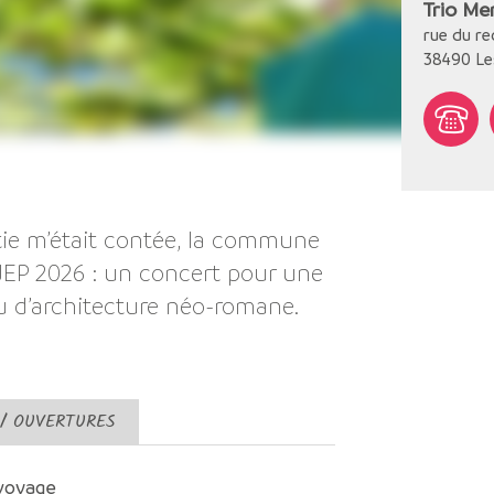
Trio Me
rue du re
38490
Le
âtie m’était contée, la commune
JEP 2026 : un concert pour une
yau d’architecture néo-romane.
 / OUVERTURES
voyage