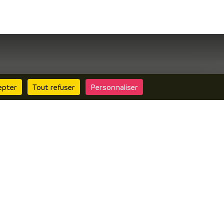
Contactez nous
epter
Tout refuser
Personnaliser
Questionnaire de
satisfaction
Boutique
Inscrire vos
évènements
Espace pro
Espace presse
Consulter le site