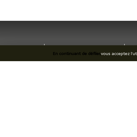
Je découvre
Je
En continuant de défiler,
vous acceptez l'ut
Le territoire
Hé
Incontournables / temps forts
Co
Ils vous racontent / expériences
Br