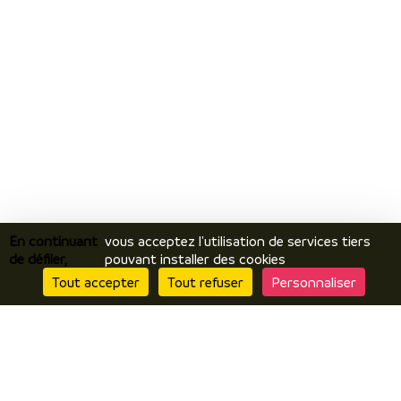
En continuant
vous acceptez l'utilisation de services tiers
de défiler,
pouvant installer des cookies
Tout accepter
Tout refuser
Personnaliser
Je découvre
Le territoire
Incontournables / temps forts
Ils vous racontent / expériences