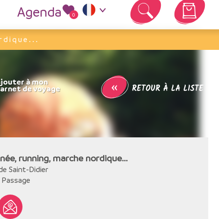
Agenda
0
Votre panier est vide
dique...
«
RETOUR À LA LISTE
ée, running, marche nordique...
de Saint-Didier
 Passage