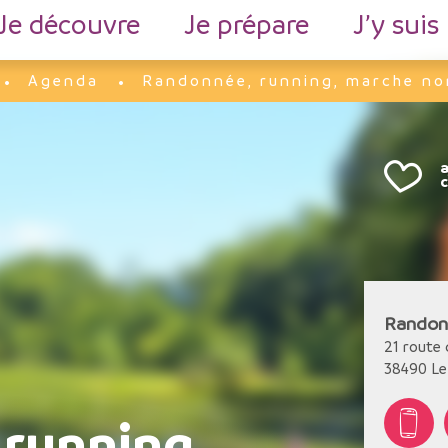
Je découvre
Je prépare
J’y suis
Agenda
Randonnée, running, marche nor
Randonn
21 route 
38490
Le
running,