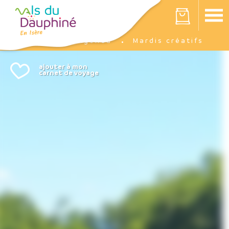
Panneau de gestion des cookies
Votre panier est vide
Agenda
Mardis créatifs
Accueil