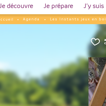
Je découvre
Je prépare
J’y suis
Agenda
Les Instants jeux en bo
ccueil