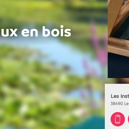
eux en bois
Les Ins
38490
Le