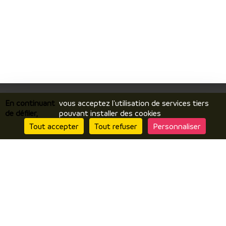
En continuant
vous acceptez l'utilisation de services tiers
de défiler,
pouvant installer des cookies
Je découvre
Tout accepter
Tout refuser
Personnaliser
Le territoire
Incontournables / temps forts
Ils vous racontent / expériences
Je prépare
Hébergements
Comment venir ? Se déplacer ?