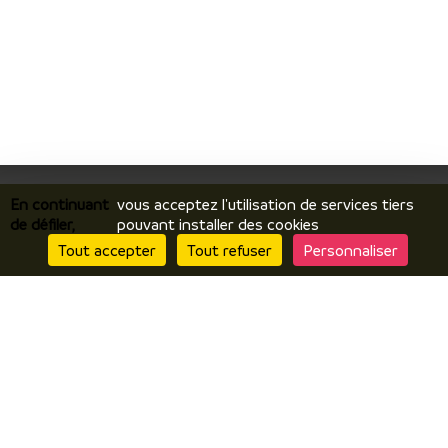
En continuant
vous acceptez l'utilisation de services tiers
de défiler,
pouvant installer des cookies
Je découvre
Tout accepter
Tout refuser
Personnaliser
Le territoire
Incontournables / temps forts
Ils vous racontent / expériences
Je prépare
Hébergements
Comment venir ? Se déplacer ?