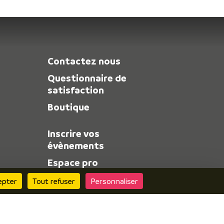
Contactez nous
Questionnaire de
satisfaction
Boutique
Inscrire vos
évènements
Espace pro
Espace presse
epter
Tout refuser
Personnaliser
Consulter le site
« Alpes Is Here » pour
découvrir l’offre de