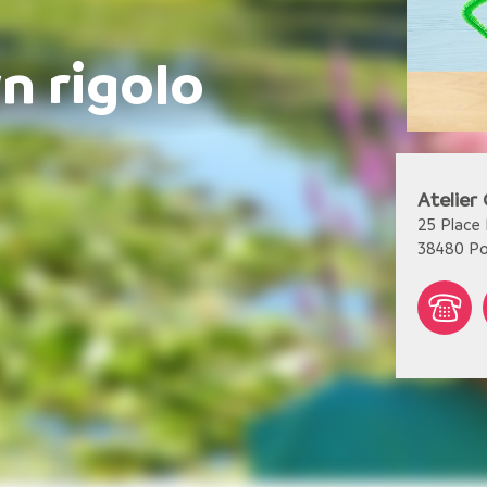
n rigolo
Atelier
25 Place 
38480
Po