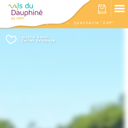
Panneau de gestion des cookies
Votre panier est vide
Agenda
Spectacle "ZAP"
Accueil