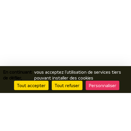
En continuant
vous acceptez l'utilisation de services tiers
de défiler,
pouvant installer des cookies
Tout accepter
Tout refuser
Personnaliser
Je découvre
Le territoire
Incontournables / temps forts
Ils vous racontent / expériences
Je prépare