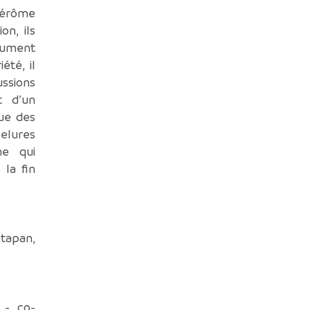
Jérôme
on, ils
rument
té, il
sions
t d’un
gue des
selures
ne qui
 la fin
tapan,
 - co-