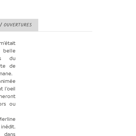
 / OUVERTURES
m’était
belle
es du
rte de
omane.
 animée
 l’oeil
neront
ors ou
Merline
inédit.
z dans