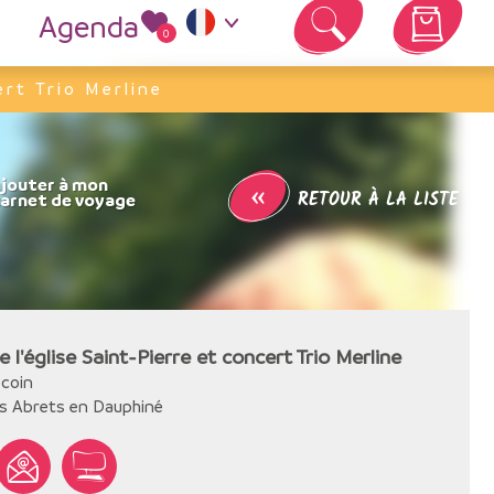
Agenda
0
Votre panier est vide
ert Trio Merline
«
RETOUR À LA LISTE
e l'église Saint-Pierre et concert Trio Merline
ecoin
s Abrets en Dauphiné