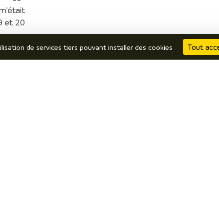
m’était
9 et 20
Tout acc
ilisation de services tiers pouvant installer des cookies
 prépare
J’y suis
bergements
Restaurants
mment venir ? Se déplacer ?
Produits locaux / terroir
ochures en ligne
Par temps de pluie