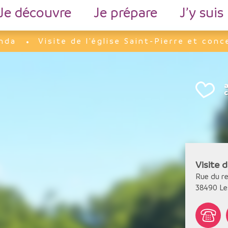
Je découvre
Je prépare
J’y suis
nda
Visite de l'église Saint-Pierre et conc
Visite d
Rue du r
38490
Le