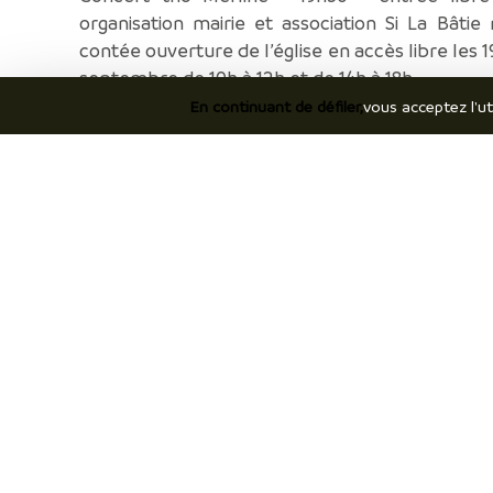
organisation mairie et association Si La Bâtie 
contée ouverture de l’église en accès libre les 1
septembre de 10h à 12h et de 14h à 18h • • •
En continuant de défiler,
vous acceptez l'ut
Je découvre
Je
Le territoire
Hé
Incontournables / temps forts
Co
Ils vous racontent / expériences
Br