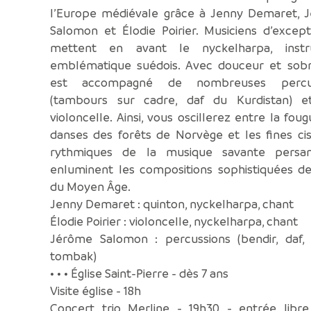
l’Europe médiévale grâce à Jenny Demaret, 
Salomon et Élodie Poirier. Musiciens d’excepti
mettent en avant le nyckelharpa, inst
emblématique suédois. Avec douceur et sobrié
est accompagné de nombreuses percus
(tambours sur cadre, daf du Kurdistan) e
violoncelle. Ainsi, vous oscillerez entre la fou
danses des forêts de Norvège et les fines ci
rythmiques de la musique savante persa
enluminent les compositions sophistiquées de
du Moyen Âge.
Jenny Demaret : quinton, nyckelharpa, chant
Élodie Poirier : violoncelle, nyckelharpa, chant
Jérôme Salomon : percussions (bendir, daf, 
tombak)
• • • Église Saint-Pierre - dès 7 ans
Visite église - 18h
Concert trio Merline - 19h30 - entrée libre