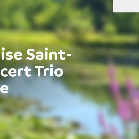
lise Saint-
cert Trio
ne