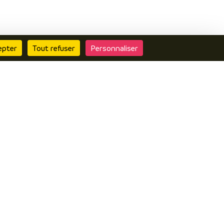
epter
Tout refuser
Personnaliser
Contactez nous
Questionnaire de
satisfaction
Boutique
Inscrire vos
évènements