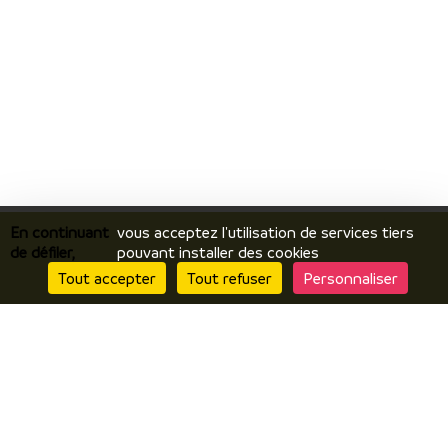
En continuant
vous acceptez l'utilisation de services tiers
de défiler,
pouvant installer des cookies
Tout accepter
Tout refuser
Personnaliser
Je découvre
Le territoire
Incontournables / temps forts
Ils vous racontent / expériences
Je prépare
Hébergements