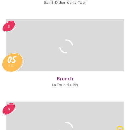
Saint-Didier-de-la-Tour
3
05
JUIL.
Brunch
La Tour-du-Pin
4