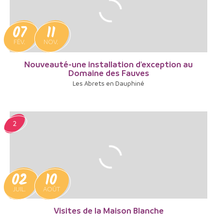
07
11
FÉV.
NOV.
Nouveauté-une installation d'exception au
Domaine des Fauves
Les Abrets en Dauphiné
2
02
10
JUIL.
AOÛT
Visites de la Maison Blanche