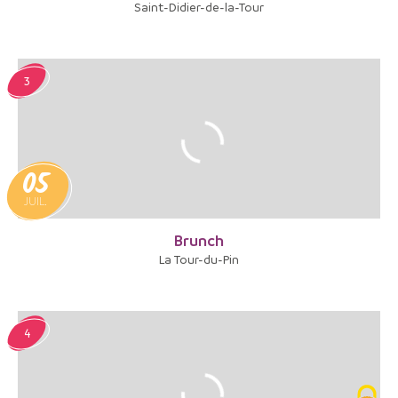
Saint-Didier-de-la-Tour
3
05
JUIL.
Brunch
La Tour-du-Pin
4