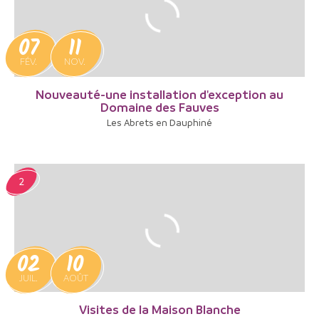
07
11
FÉV.
NOV.
Nouveauté-une installation d'exception au
Domaine des Fauves
Les Abrets en Dauphiné
2
02
10
JUIL.
AOÛT
Visites de la Maison Blanche