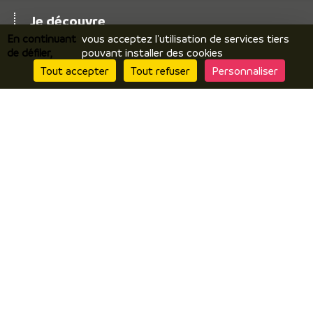
Je découvre
En continuant
vous acceptez l'utilisation de services tiers
Le territoire
de défiler,
pouvant installer des cookies
Incontournables / temps forts
Tout accepter
Tout refuser
Personnaliser
Ils vous racontent / expériences
Je prépare
Hébergements
Comment venir ? Se déplacer ?
Brochures en ligne
J’y suis
Restaurants
Produits locaux / terroir
Par temps de pluie
Contactez nous
Questionnaire de satisfaction