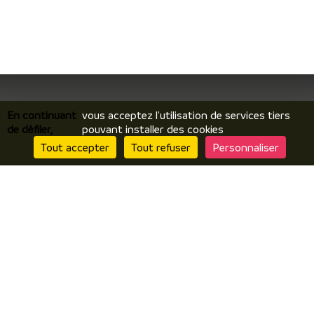
En continuant
vous acceptez l'utilisation de services tiers
de défiler,
pouvant installer des cookies
Je découvre
Tout accepter
Tout refuser
Personnaliser
Le territoire
Incontournables / temps forts
Ils vous racontent / expériences
Je prépare
Hébergements
Comment venir ? Se déplacer ?
Brochures en ligne
J’y suis