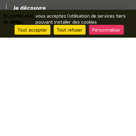
Je découvre
En continuant
vous acceptez l'utilisation de services tiers
Le territoire
de défiler,
pouvant installer des cookies
Incontournables / temps forts
Tout accepter
Tout refuser
Personnaliser
Ils vous racontent / expériences
Je prépare
Hébergements
Comment venir ? Se déplacer ?
Brochures en ligne
J’y suis
Restaurants
Produits locaux / terroir
Par temps de pluie
Contactez nous
Questionnaire de satisfaction