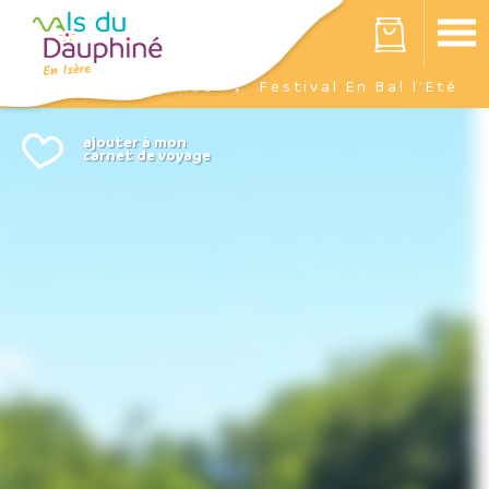
Panneau de gestion des cookies
Votre panier est vide
Agenda
Festival En Bal l'Eté
Accueil