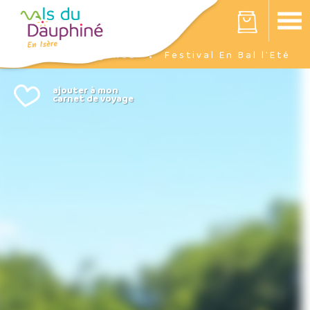
Panneau de gestion des cookies
Votre panier est vide
Agenda
Festival En Bal l'Eté
Accueil