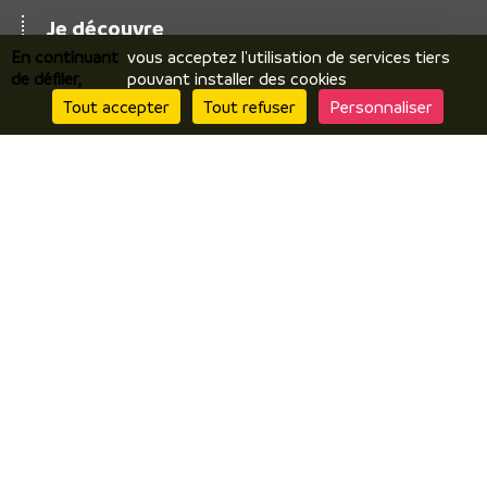
Je découvre
En continuant
vous acceptez l'utilisation de services tiers
Le territoire
de défiler,
pouvant installer des cookies
Incontournables / temps forts
Tout accepter
Tout refuser
Personnaliser
Ils vous racontent / expériences
Je prépare
Hébergements
Comment venir ? Se déplacer ?
Brochures en ligne
J’y suis
Restaurants
Produits locaux / terroir
Par temps de pluie
Contactez nous
Questionnaire de satisfaction