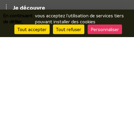
Je découvre
En continuant
vous acceptez l'utilisation de services tiers
Le territoire
de défiler,
pouvant installer des cookies
Incontournables / temps forts
Tout accepter
Tout refuser
Personnaliser
Ils vous racontent / expériences
Je prépare
Hébergements
Comment venir ? Se déplacer ?
Brochures en ligne
J’y suis
Restaurants
Produits locaux / terroir
Par temps de pluie
Contactez nous
Questionnaire de satisfaction