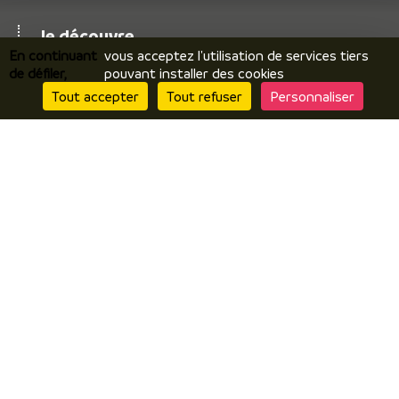
Je découvre
En continuant
vous acceptez l'utilisation de services tiers
Le territoire
de défiler,
pouvant installer des cookies
Incontournables / temps forts
Tout accepter
Tout refuser
Personnaliser
Ils vous racontent / expériences
Je prépare
Hébergements
Comment venir ? Se déplacer ?
Brochures en ligne
J’y suis
Restaurants
Produits locaux / terroir
Par temps de pluie
Contactez nous