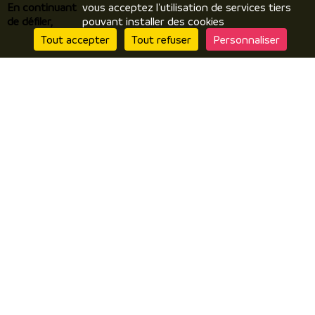
En continuant
vous acceptez l'utilisation de services tiers
Incontournables / temps forts
de défiler,
pouvant installer des cookies
Ils vous racontent / expériences
Tout accepter
Tout refuser
Personnaliser
Je prépare
Hébergements
Comment venir ? Se déplacer ?
Brochures en ligne
J’y suis
Restaurants
Produits locaux / terroir
Par temps de pluie
Contactez nous
Questionnaire de satisfaction
Boutique