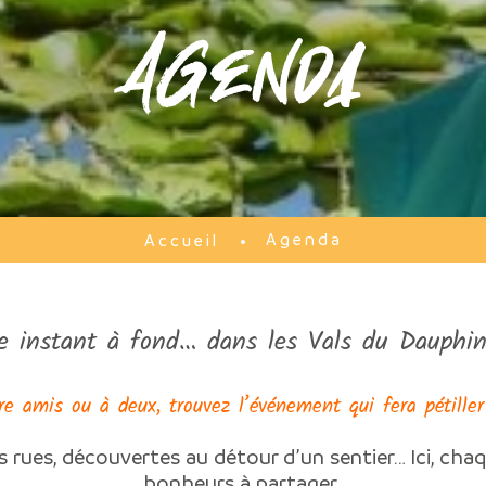
Agenda
Agenda
Accueil
e instant à fond… dans les Vals du Dauphin
re amis ou à deux, trouvez l’événement qui fera pétiller
s rues, découvertes au détour d’un sentier… Ici, chaq
bonheurs à partager.