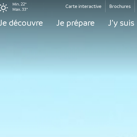
Min. 22°
Carte interactive
Brochures
Max. 33°
Je découvre
Je prépare
J’y suis