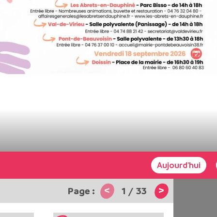
Aujourd'hui
<
>
1
/
33