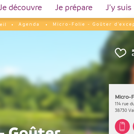
Je découvre
Je prépare
J’y suis
Agenda
Micro-Folie - Goûter d'exce
eil
Micro-F
114 rue d
38730
Va
 - Goûter