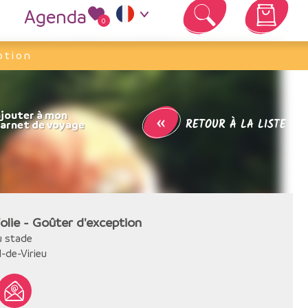
Agenda
0
Votre panier est vide
ption
«
RETOUR À LA LISTE
olie - Goûter d'exception
u stade
l-de-Virieu