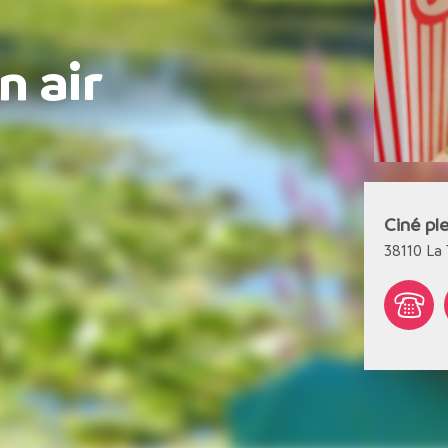
n air
Ciné ple
38110
La 