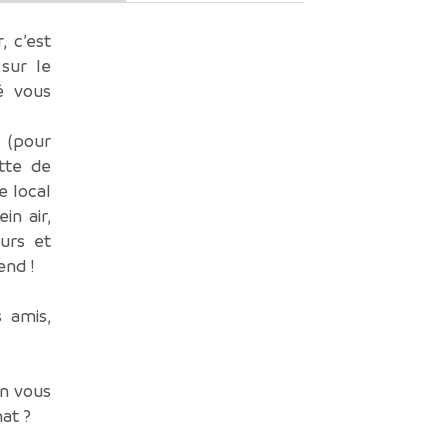
, c’est
sur le
é vous
 (pour
atte de
e local
in air,
ours et
end !
 amis,
on vous
at ?