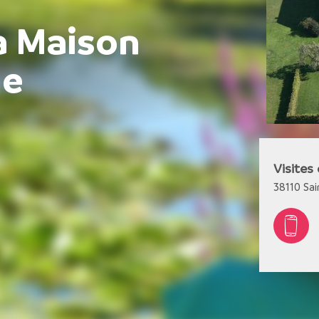
la Maison
he
Visites
38110
Sai