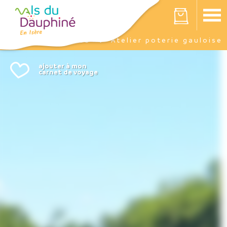
Panneau de gestion des cookies
Votre panier est vide
Agenda
Atelier poterie gauloise
Accueil