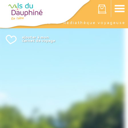
Panneau de gestion des cookies
Votre panier est vide
Agenda
Médiathèque voyageuse
Accueil