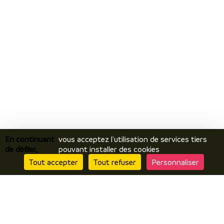
En continuant
vous acceptez l'utilisation de services tiers
de défiler,
pouvant installer des cookies
Tout accepter
Tout refuser
Personnaliser
Je découvre
Le territoire
Incontournables / temps forts
Ils vous racontent / expériences