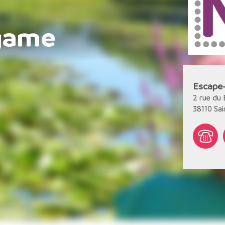
game
Escape
2 rue du
38110
Sai