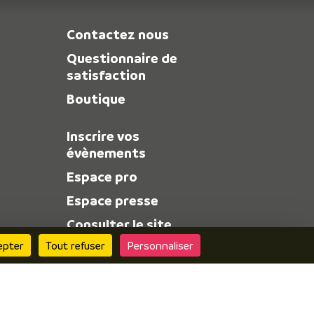
Contactez nous
Questionnaire de
satisfaction
Boutique
Inscrire vos
évènements
Espace pro
Espace presse
Consulter le site
« Alpes Is Here » pour
epter
Tout refuser
Personnaliser
découvrir l’offre de
l’Isère