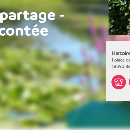
 partage -
contée
Histoir
1 place d
38690
Bi