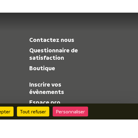
Contactez nous
Questionnaire de
satisfaction
Boutique
Inscrire vos
évènements
Espace pro
epter
Tout refuser
Personnaliser
Espace presse
Consulter le site
« Alpes Is Here » pour