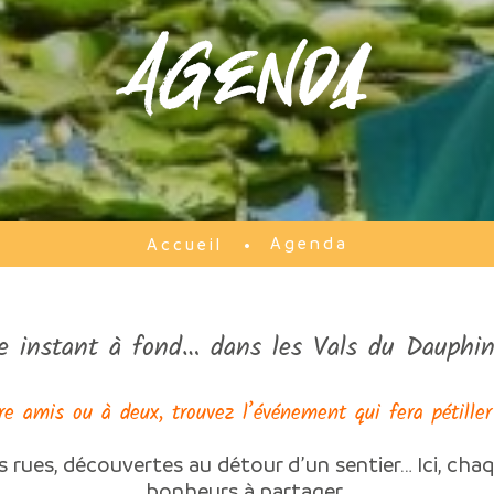
Agenda
Agenda
Accueil
e instant à fond… dans les Vals du Dauphin
re amis ou à deux, trouvez l’événement qui fera pétiller
s rues, découvertes au détour d’un sentier… Ici, chaq
bonheurs à partager.