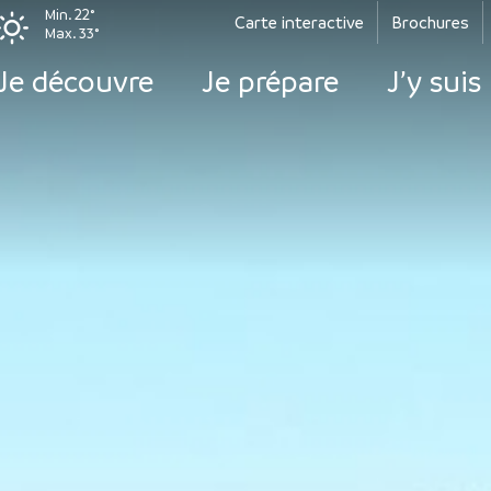
Min. 22°
Carte interactive
Brochures
Max. 33°
Je découvre
Je prépare
J’y suis