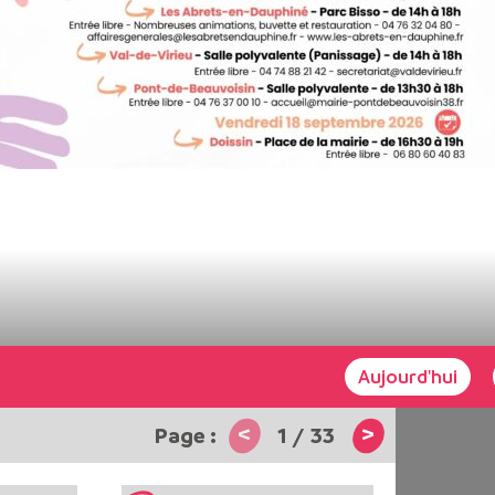
Aujourd'hui
<
>
1
/
33