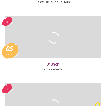
Saint-Didier-de-la-Tour
3
05
JUIL.
Brunch
La Tour-du-Pin
4