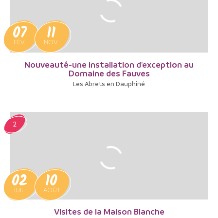
07
11
FÉV.
NOV.
Nouveauté-une installation d'exception au
Domaine des Fauves
Les Abrets en Dauphiné
2
02
10
JUIL.
AOÛT
Visites de la Maison Blanche