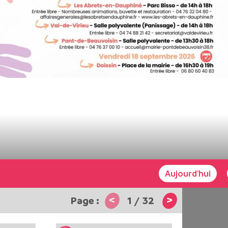
Aujourd'hui
<
>
1
/
32