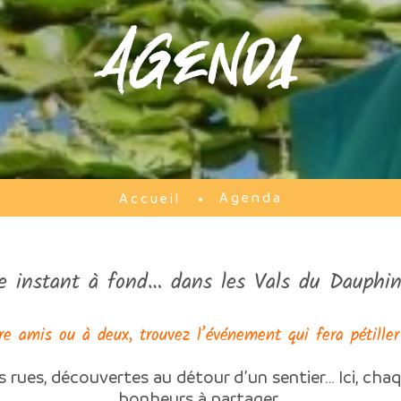
Agenda
Agenda
Accueil
e instant à fond… dans les Vals du Dauphin
re amis ou à deux, trouvez l’événement qui fera pétiller
s rues, découvertes au détour d’un sentier… Ici, chaq
bonheurs à partager.