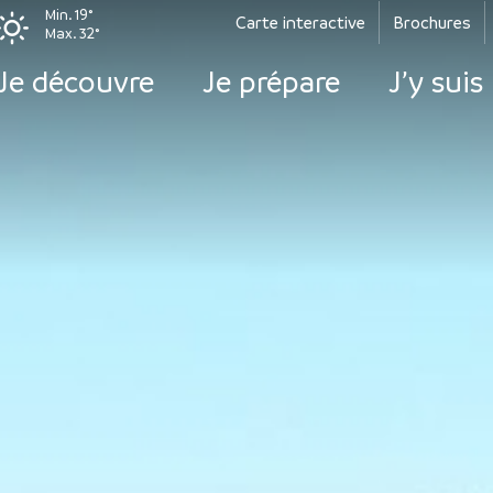
Min. 19°
Carte interactive
Brochures
Max. 32°
Je découvre
Je prépare
J’y suis