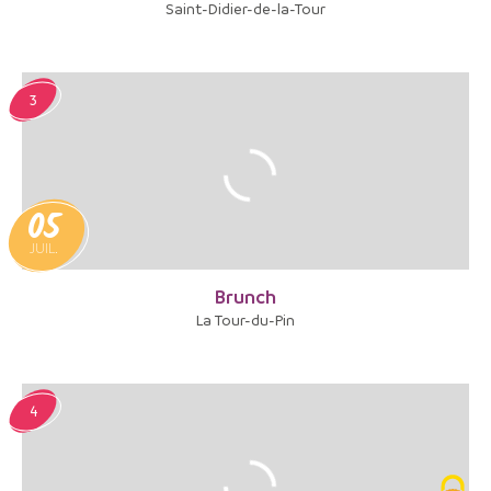
Saint-Didier-de-la-Tour
3
05
JUIL.
Brunch
La Tour-du-Pin
4