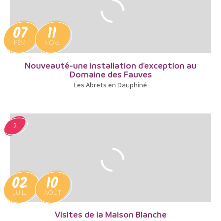
07
11
FÉV.
NOV.
Nouveauté-une installation d'exception au
Domaine des Fauves
Les Abrets en Dauphiné
2
02
10
JUIL.
AOÛT
Visites de la Maison Blanche