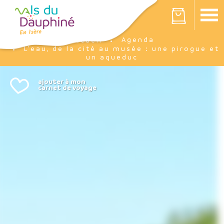
Panneau de gestion des cookies
Votre panier est vide
Agenda
Accueil
L’eau, de la cité au musée : une pirogue et
un aqueduc