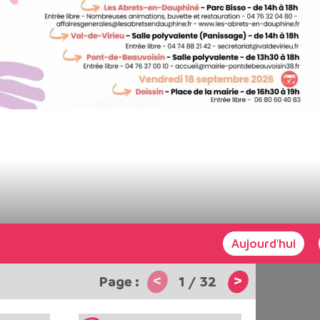
Aujourd'hui
<
>
1
/
32