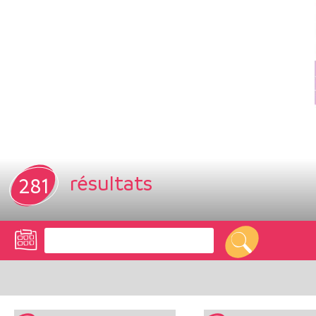
résultats
281