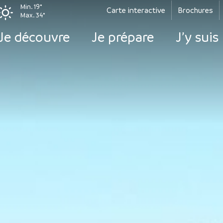
Min. 19°
Carte interactive
Brochures
Max. 34°
Je découvre
Je prépare
J’y suis