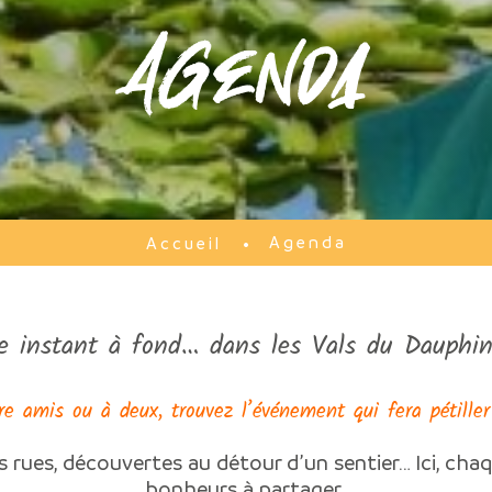
Agenda
Agenda
Accueil
e instant à fond… dans les Vals du Dauphin
re amis ou à deux, trouvez l’événement qui fera pétiller
s rues, découvertes au détour d’un sentier… Ici, chaq
bonheurs à partager.