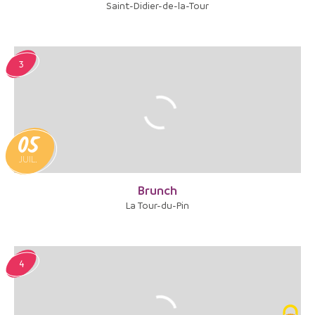
Saint-Didier-de-la-Tour
3
05
JUIL.
Brunch
La Tour-du-Pin
4