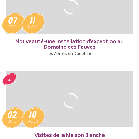
07
11
FÉV.
NOV.
Nouveauté-une installation d'exception au
Domaine des Fauves
Les Abrets en Dauphiné
2
02
10
JUIL.
AOÛT
Visites de la Maison Blanche