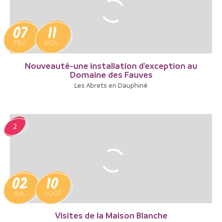
07
11
FÉV.
NOV.
Nouveauté-une installation d'exception au
Domaine des Fauves
Les Abrets en Dauphiné
2
02
10
JUIL.
AOÛT
Visites de la Maison Blanche