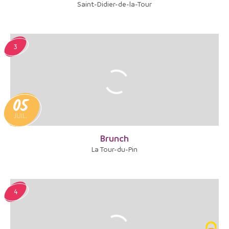
Saint-Didier-de-la-Tour
3
05
JUIL.
Brunch
La Tour-du-Pin
4