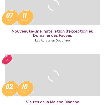
07
11
FÉV.
NOV.
Nouveauté-une installation d'exception au
Domaine des Fauves
Les Abrets en Dauphiné
2
02
10
JUIL.
AOÛT
Visites de la Maison Blanche