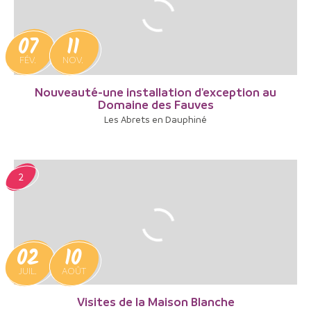
07
11
FÉV.
NOV.
Nouveauté-une installation d'exception au
Domaine des Fauves
Les Abrets en Dauphiné
2
02
10
JUIL.
AOÛT
Visites de la Maison Blanche