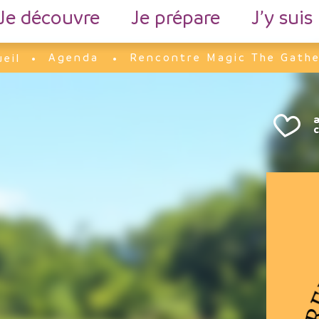
Je découvre
Je prépare
J’y suis
Agenda
Rencontre Magic The Gathe
eil