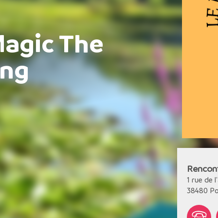
agic The
ing
Rencont
1 rue de l
38480
Po