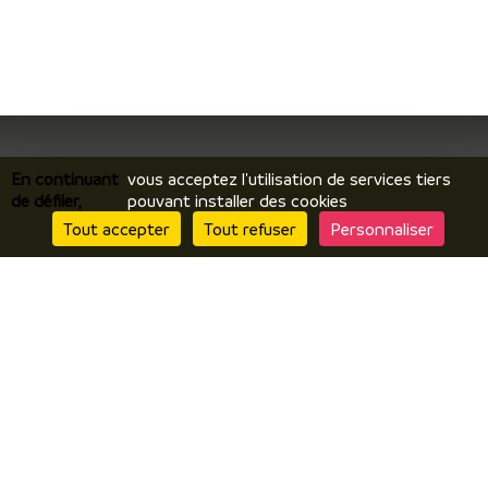
En continuant
vous acceptez l'utilisation de services tiers
de défiler,
pouvant installer des cookies
Je découvre
Tout accepter
Tout refuser
Personnaliser
Le territoire
Incontournables / temps forts
Ils vous racontent / expériences
Je prépare
Hébergements
Comment venir ? Se déplacer ?
Brochures en ligne
J’y suis