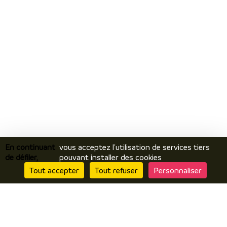
En continuant
vous acceptez l'utilisation de services tiers
de défiler,
pouvant installer des cookies
Tout accepter
Tout refuser
Personnaliser
Je découvre
Le territoire
Incontournables / temps forts