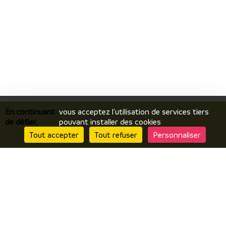
En continuant
vous acceptez l'utilisation de services tiers
de défiler,
pouvant installer des cookies
Tout accepter
Tout refuser
Personnaliser
Je découvre
Le territoire
Incontournables / temps forts
Ils vous racontent / expériences
Je prépare
Hébergements